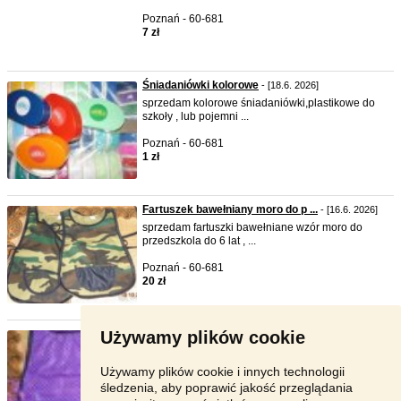
Poznań - 60-681
7 zł
Śniadaniówki kolorowe
- [18.6. 2026]
sprzedam kolorowe śniadaniówki,plastikowe do
szkoły , lub pojemni ...
Poznań - 60-681
1 zł
Fartuszek bawełniany moro do p ...
- [16.6. 2026]
sprzedam fartuszki bawełniane wzór moro do
przedszkola do 6 lat , ...
Poznań - 60-681
20 zł
Używamy plików cookie
Fartuszki dla chłopca kolory
- [9.6. 2026]
sprzedam fartuszki dla chłopca do przedszkola do
6 lat kolory , w ...
Używamy plików cookie i innych technologii
śledzenia, aby poprawić jakość przeglądania
Poznań - 60-681