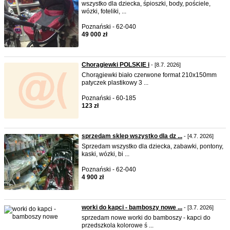
wszystko dla dziecka, śpioszki, body, pościele,
wózki, foteliki, ...
Poznański - 62-040
49 000 zł
Chorągiewki POLSKIE i
- [8.7. 2026]
Chorągiewki biało czerwone format 210x150mm
patyczek plastikowy 3 ...
Poznański - 60-185
123 zł
sprzedam sklep wszystko dla dz ...
- [4.7. 2026]
Sprzedam wszystko dla dziecka, zabawki, pontony,
kaski, wózki, bi ...
Poznański - 62-040
4 900 zł
worki do kapci - bamboszy nowe ...
- [3.7. 2026]
sprzedam nowe worki do bamboszy - kapci do
przedszkola kolorowe ś ...