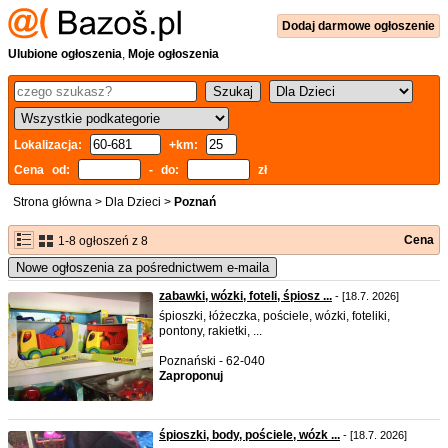
Dodaj
darmowe
ogłoszenie
Ulubione ogłoszenia
,
Moje ogłoszenia
Lokalizacja:
+km:
Cena od:
- do:
zł
Strona główna
>
Dla Dzieci
>
Poznań
Cena
1-8 ogłoszeń z 8
Nowe ogłoszenia za pośrednictwem e-maila
zabawki, wózki, foteli, śpiosz ...
- [18.7. 2026]
śpioszki, łóżeczka, pościele, wózki, foteliki,
pontony, rakietki, ...
Poznański - 62-040
Zaproponuj
śpioszki, body, pościele, wózk ...
- [18.7. 2026]