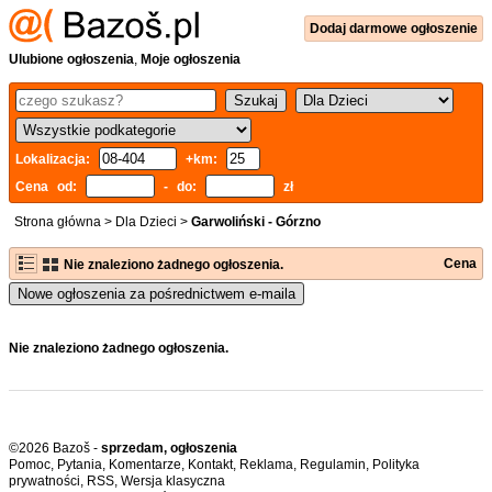
Dodaj
darmowe
ogłoszenie
Ulubione ogłoszenia
,
Moje ogłoszenia
Lokalizacja:
+km:
Cena od:
- do:
zł
Strona główna
>
Dla Dzieci
>
Garwoliński - Górzno
Cena
Nie znaleziono żadnego ogłoszenia.
Nowe ogłoszenia za pośrednictwem e-maila
Nie znaleziono żadnego ogłoszenia.
©2026 Bazoš -
sprzedam, ogłoszenia
Pomoc
,
Pytania
,
Komentarze
,
Kontakt
,
Reklama
,
Regulamin
,
Polityka
prywatności
,
RSS
,