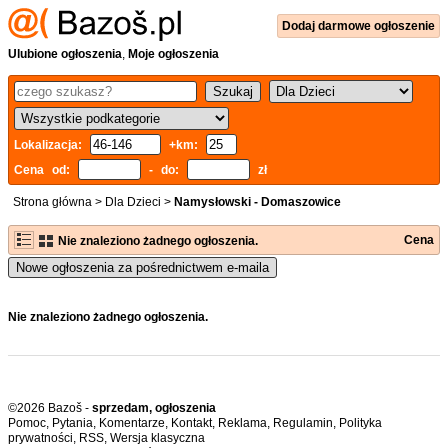
Dodaj
darmowe
ogłoszenie
Ulubione ogłoszenia
,
Moje ogłoszenia
Lokalizacja:
+km:
Cena od:
- do:
zł
Strona główna
>
Dla Dzieci
>
Namysłowski - Domaszowice
Cena
Nie znaleziono żadnego ogłoszenia.
Nowe ogłoszenia za pośrednictwem e-maila
Nie znaleziono żadnego ogłoszenia.
©2026 Bazoš -
sprzedam, ogłoszenia
Pomoc
,
Pytania
,
Komentarze
,
Kontakt
,
Reklama
,
Regulamin
,
Polityka
prywatności
,
RSS
,