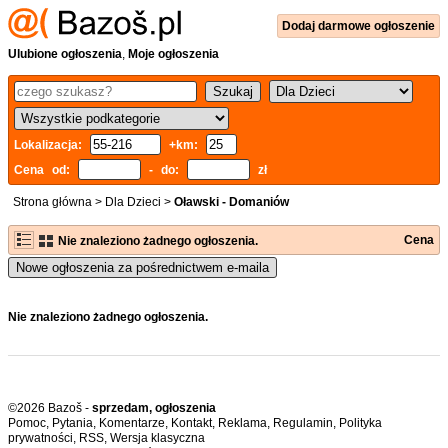
Dodaj
darmowe
ogłoszenie
Ulubione ogłoszenia
,
Moje ogłoszenia
Lokalizacja:
+km:
Cena od:
- do:
zł
Strona główna
>
Dla Dzieci
>
Oławski - Domaniów
Cena
Nie znaleziono żadnego ogłoszenia.
Nowe ogłoszenia za pośrednictwem e-maila
Nie znaleziono żadnego ogłoszenia.
©2026 Bazoš -
sprzedam, ogłoszenia
Pomoc
,
Pytania
,
Komentarze
,
Kontakt
,
Reklama
,
Regulamin
,
Polityka
prywatności
,
RSS
,