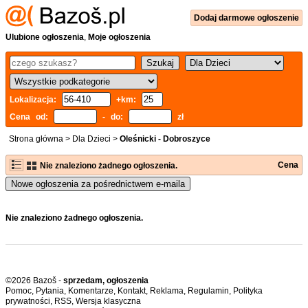
Dodaj
darmowe
ogłoszenie
Ulubione ogłoszenia
,
Moje ogłoszenia
Lokalizacja:
+km:
Cena od:
- do:
zł
Strona główna
>
Dla Dzieci
>
Oleśnicki - Dobroszyce
Cena
Nie znaleziono żadnego ogłoszenia.
Nowe ogłoszenia za pośrednictwem e-maila
Nie znaleziono żadnego ogłoszenia.
©2026 Bazoš -
sprzedam, ogłoszenia
Pomoc
,
Pytania
,
Komentarze
,
Kontakt
,
Reklama
,
Regulamin
,
Polityka
prywatności
,
RSS
,