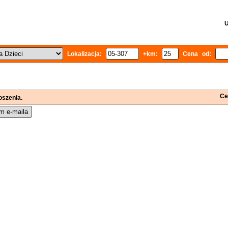
U
Lokalizacja:
+km:
Cena od:
Ce
oszenia.
m e-maila