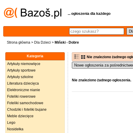
... ogłoszenia dla każdego
Strona główna
>
Dla Dzieci
>
Miński - Dobre
Kategoria
Nie znaleziono żadnego ogł
Artykuły niemowlęce
Nowe ogłoszenia za pośrednictwe
Artykuły sportowe
Artykuły szkolne
Nie znaleziono żadnego ogłoszenia.
Literatura dziecięca
Elektroniczne nianie
Foteliki rowerowe
Foteliki samochodowe
Chodziki i foteliki bujane
Meble dziecięce
Lego
Nosidełka