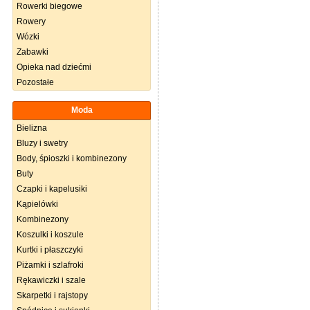
Rowerki biegowe
Rowery
Wózki
Zabawki
Opieka nad dziećmi
Pozostałe
Moda
Bielizna
Bluzy i swetry
Body, śpioszki i kombinezony
Buty
Czapki i kapelusiki
Kąpielówki
Kombinezony
Koszulki i koszule
Kurtki i płaszczyki
Piżamki i szlafroki
Rękawiczki i szale
Skarpetki i rajstopy