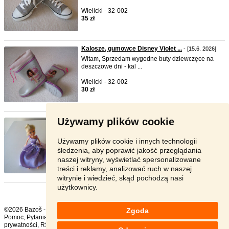
Wielicki - 32-002
35 zł
Kalosze, gumowce Disney Violet ...
- [15.6. 2026]
Witam, Sprzedam wygodne buty dziewczęce na
deszczowe dni - kal ...
Wielicki - 32-002
30 zł
Używamy plików cookie
Lalki typu Barbie księżniczki
- [15.6. 2026]
Witam, Sprzedam dwie lalki typu Barbie w strojach
księżniczek ...
Używamy plików cookie i innych technologii
śledzenia, aby poprawić jakość przeglądania
Wielicki - 32-002
naszej witryny, wyświetlać spersonalizowane
15 zł
treści i reklamy, analizować ruch w naszej
witrynie i wiedzieć, skąd pochodzą nasi
użytkownicy.
©2026 Bazoš -
sprzedam, ogłoszenia
Zgoda
Pomoc
,
Pytania
,
Komentarze
,
Kontakt
,
Reklama
,
Regulamin
,
Polityka
prywatności
,
RSS
,