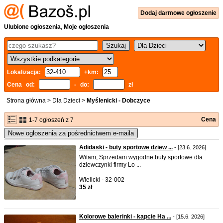
Dodaj
darmowe
ogłoszenie
Ulubione ogłoszenia
,
Moje ogłoszenia
Lokalizacja:
+km:
Cena od:
- do:
zł
Strona główna
>
Dla Dzieci
>
Myślenicki - Dobczyce
Cena
1-7 ogłoszeń z 7
Nowe ogłoszenia za pośrednictwem e-maila
Adidaski - buty sportowe dziew ...
- [23.6. 2026]
Witam, Sprzedam wygodne buty sportowe dla
dziewczynki firmy Lo ...
Wielicki - 32-002
35 zł
Kolorowe balerinki - kapcie Ha ...
- [15.6. 2026]