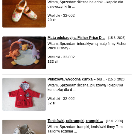
Witam, Sprzedam śliczne balerinki - kapcie dla
dziewczynki fir ...
Wielicki - 32-002
20 zł
Mata edukacyjna Fisher Price D ...
- [15.6. 2026]
Witam, Sprzedam interaktywną matę firmy Fisher
Price Disney - ...
Wielicki - 32-002
122 zł
Pluszowa, wygodna kurtka – blu ...
- [15.6. 2026]
Witam, Sprzedam śliczną, pluszową i cieplutką
kurteczkę dla d ...
Wielicki - 32-002
32 zł
Tenisówki, półtrampki, trampki ...
- [15.6. 2026]
Witam, Sprzedam trampki, tenisówki firmy Tom
Tailor w rozmiar ...