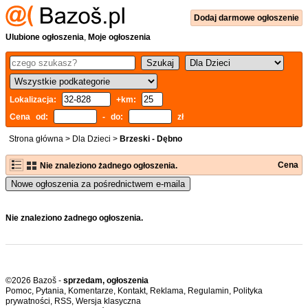
Dodaj
darmowe
ogłoszenie
Ulubione ogłoszenia
,
Moje ogłoszenia
Lokalizacja:
+km:
Cena od:
- do:
zł
Strona główna
>
Dla Dzieci
>
Brzeski - Dębno
Cena
Nie znaleziono żadnego ogłoszenia.
Nowe ogłoszenia za pośrednictwem e-maila
Nie znaleziono żadnego ogłoszenia.
©2026 Bazoš -
sprzedam, ogłoszenia
Pomoc
,
Pytania
,
Komentarze
,
Kontakt
,
Reklama
,
Regulamin
,
Polityka
prywatności
,
RSS
,