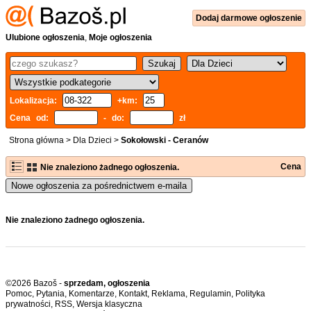
Dodaj
darmowe
ogłoszenie
Ulubione ogłoszenia
,
Moje ogłoszenia
Lokalizacja:
+km:
Cena od:
- do:
zł
Strona główna
>
Dla Dzieci
>
Sokołowski - Ceranów
Cena
Nie znaleziono żadnego ogłoszenia.
Nowe ogłoszenia za pośrednictwem e-maila
Nie znaleziono żadnego ogłoszenia.
©2026 Bazoš -
sprzedam, ogłoszenia
Pomoc
,
Pytania
,
Komentarze
,
Kontakt
,
Reklama
,
Regulamin
,
Polityka
prywatności
,
RSS
,