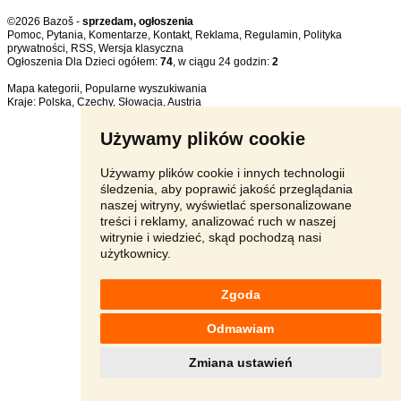
©2026 Bazoš -
sprzedam, ogłoszenia
Pomoc
,
Pytania
,
Komentarze
,
Kontakt
,
Reklama
,
Regulamin
,
Polityka
prywatności
,
RSS
,
Ogłoszenia Dla Dzieci ogółem:
74
, w ciągu 24 godzin:
2
Mapa kategorii
,
Popularne wyszukiwania
Kraje:
Polska
,
Czechy
,
Słowacja
,
Austria
Używamy plików cookie
Używamy plików cookie i innych technologii
śledzenia, aby poprawić jakość przeglądania
naszej witryny, wyświetlać spersonalizowane
treści i reklamy, analizować ruch w naszej
witrynie i wiedzieć, skąd pochodzą nasi
użytkownicy.
Zgoda
Odmawiam
Zmiana ustawień