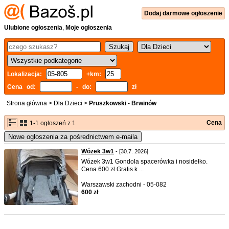
Dodaj
darmowe
ogłoszenie
Ulubione ogłoszenia
,
Moje ogłoszenia
Lokalizacja:
+km:
Cena od:
- do:
zł
Strona główna
>
Dla Dzieci
>
Pruszkowski - Brwinów
Cena
1-1 ogłoszeń z 1
Nowe ogłoszenia za pośrednictwem e-maila
Wózek 3w1
- [30.7. 2026]
Wózek 3w1 Gondola spacerówka i nosidełko.
Cena 600 zł Gratis k ...
Warszawski zachodni - 05-082
600 zł