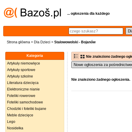
... ogłoszenia dla każdego
Strona główna
>
Dla Dzieci
>
Stalowowolski - Bojanów
Kategoria
Nie znaleziono żadnego ogł
Artykuły niemowlęce
Nowe ogłoszenia za pośrednictwe
Artykuły sportowe
Artykuły szkolne
Nie znaleziono żadnego ogłoszenia.
Literatura dziecięca
Elektroniczne nianie
Foteliki rowerowe
Foteliki samochodowe
Chodziki i foteliki bujane
Meble dziecięce
Lego
Nosidełka