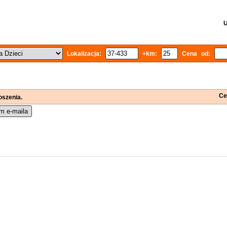
U
Lokalizacja:
+km:
Cena od:
Ce
oszenia.
m e-maila