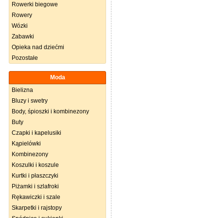
Rowerki biegowe
Rowery
Wózki
Zabawki
Opieka nad dziećmi
Pozostałe
Moda
Bielizna
Bluzy i swetry
Body, śpioszki i kombinezony
Buty
Czapki i kapelusiki
Kąpielówki
Kombinezony
Koszulki i koszule
Kurtki i płaszczyki
Piżamki i szlafroki
Rękawiczki i szale
Skarpetki i rajstopy