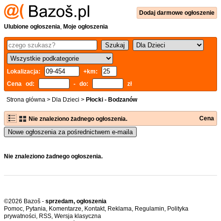
Dodaj
darmowe
ogłoszenie
Ulubione ogłoszenia
,
Moje ogłoszenia
Lokalizacja:
+km:
Cena od:
- do:
zł
Strona główna
>
Dla Dzieci
>
Płocki - Bodzanów
Cena
Nie znaleziono żadnego ogłoszenia.
Nowe ogłoszenia za pośrednictwem e-maila
Nie znaleziono żadnego ogłoszenia.
©2026 Bazoš -
sprzedam, ogłoszenia
Pomoc
,
Pytania
,
Komentarze
,
Kontakt
,
Reklama
,
Regulamin
,
Polityka
prywatności
,
RSS
,