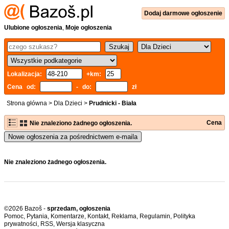
Dodaj
darmowe
ogłoszenie
Ulubione ogłoszenia
,
Moje ogłoszenia
Lokalizacja:
+km:
Cena od:
- do:
zł
Strona główna
>
Dla Dzieci
>
Prudnicki - Biała
Cena
Nie znaleziono żadnego ogłoszenia.
Nowe ogłoszenia za pośrednictwem e-maila
Nie znaleziono żadnego ogłoszenia.
©2026 Bazoš -
sprzedam, ogłoszenia
Pomoc
,
Pytania
,
Komentarze
,
Kontakt
,
Reklama
,
Regulamin
,
Polityka
prywatności
,
RSS
,