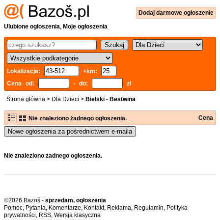
Dodaj
darmowe
ogłoszenie
Ulubione ogłoszenia
,
Moje ogłoszenia
Lokalizacja:
+km:
Cena od:
- do:
zł
Strona główna
>
Dla Dzieci
>
Bielski - Bestwina
Cena
Nie znaleziono żadnego ogłoszenia.
Nowe ogłoszenia za pośrednictwem e-maila
Nie znaleziono żadnego ogłoszenia.
©2026 Bazoš -
sprzedam, ogłoszenia
Pomoc
,
Pytania
,
Komentarze
,
Kontakt
,
Reklama
,
Regulamin
,
Polityka
prywatności
,
RSS
,