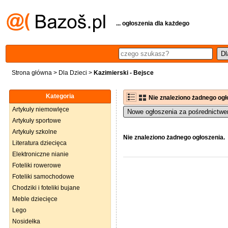
... ogłoszenia dla każdego
Strona główna
>
Dla Dzieci
>
Kazimierski - Bejsce
Kategoria
Nie znaleziono żadnego ogł
Artykuły niemowlęce
Nowe ogłoszenia za pośrednictwe
Artykuły sportowe
Artykuły szkolne
Nie znaleziono żadnego ogłoszenia.
Literatura dziecięca
Elektroniczne nianie
Foteliki rowerowe
Foteliki samochodowe
Chodziki i foteliki bujane
Meble dziecięce
Lego
Nosidełka