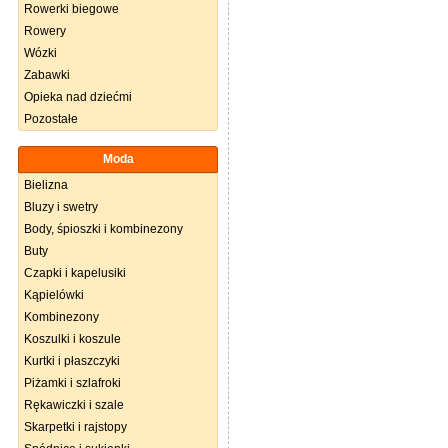
Rowerki biegowe
Rowery
Wózki
Zabawki
Opieka nad dziećmi
Pozostałe
Moda
Bielizna
Bluzy i swetry
Body, śpioszki i kombinezony
Buty
Czapki i kapelusiki
Kąpielówki
Kombinezony
Koszulki i koszule
Kurtki i płaszczyki
Piżamki i szlafroki
Rękawiczki i szale
Skarpetki i rajstopy