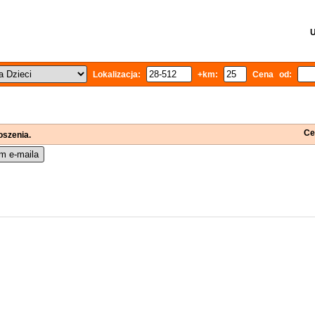
U
Lokalizacja:
+km:
Cena od:
Ce
oszenia.
m e-maila