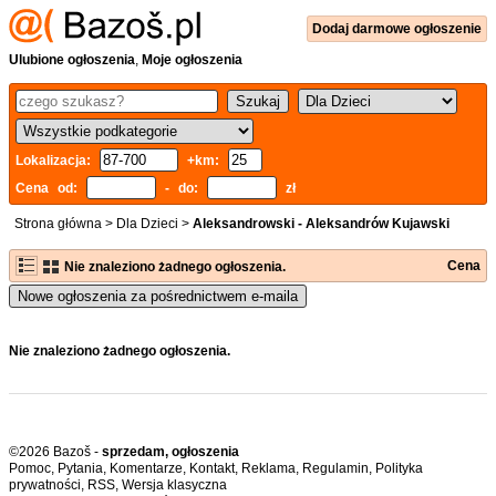
Dodaj
darmowe
ogłoszenie
Ulubione ogłoszenia
,
Moje ogłoszenia
Lokalizacja:
+km:
Cena od:
- do:
zł
Strona główna
>
Dla Dzieci
>
Aleksandrowski - Aleksandrów Kujawski
Cena
Nie znaleziono żadnego ogłoszenia.
Nowe ogłoszenia za pośrednictwem e-maila
Nie znaleziono żadnego ogłoszenia.
©2026 Bazoš -
sprzedam, ogłoszenia
Pomoc
,
Pytania
,
Komentarze
,
Kontakt
,
Reklama
,
Regulamin
,
Polityka
prywatności
,
RSS
,