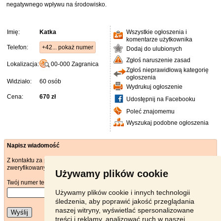
negatywnego wpływu na środowisko.
Imię:
Katka
Wszystkie ogłoszenia i
komentarze użytkownika
Telefon:
+42... pokaż numer
Dodaj do ulubionych
Zgłoś naruszenie zasad
Lokalizacja:
00-000
Zagranica
Zgłoś nieprawidłową kategorię
ogłoszenia
Widziało:
60 osób
Wydrukuj ogłoszenie
Cena:
670 zł
Udostępnij na Facebooku
Poleć znajomemu
Wyszukaj podobne ogłoszenia
Napisz wiadomość
Z kontaktu za pośrednictwem poczty elektronicznej może korzystać tylko
zweryfikowany użytkownik.
Używamy plików cookie
Twój numer telefonu
*
Używamy plików cookie i innych technologii
śledzenia, aby poprawić jakość przeglądania
naszej witryny, wyświetlać spersonalizowane
Wyślij
treści i reklamy, analizować ruch w naszej