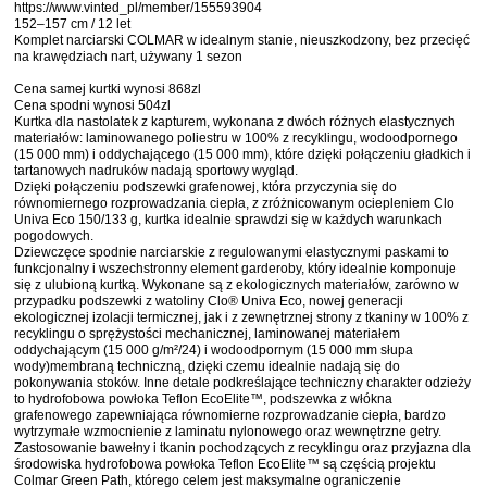
https://www.vinted_pl/member/155593904
152–157 cm / 12 let
Komplet narciarski COLMAR w idealnym stanie, nieuszkodzony, bez przecięć
na krawędziach nart, używany 1 sezon
Cena samej kurtki wynosi 868zl
Cena spodni wynosi 504zl
Kurtka dla nastolatek z kapturem, wykonana z dwóch różnych elastycznych
materiałów: laminowanego poliestru w 100% z recyklingu, wodoodpornego
(15 000 mm) i oddychającego (15 000 mm), które dzięki połączeniu gładkich i
tartanowych nadruków nadają sportowy wygląd.
Dzięki połączeniu podszewki grafenowej, która przyczynia się do
równomiernego rozprowadzania ciepła, z zróżnicowanym ociepleniem Clo
Univa Eco 150/133 g, kurtka idealnie sprawdzi się w każdych warunkach
pogodowych.
Dziewczęce spodnie narciarskie z regulowanymi elastycznymi paskami to
funkcjonalny i wszechstronny element garderoby, który idealnie komponuje
się z ulubioną kurtką. Wykonane są z ekologicznych materiałów, zarówno w
przypadku podszewki z watoliny Clo® Univa Eco, nowej generacji
ekologicznej izolacji termicznej, jak i z zewnętrznej strony z tkaniny w 100% z
recyklingu o sprężystości mechanicznej, laminowanej materiałem
oddychającym (15 000 g/m²/24) i wodoodpornym (15 000 mm słupa
wody)membraną techniczną, dzięki czemu idealnie nadają się do
pokonywania stoków. Inne detale podkreślające techniczny charakter odzieży
to hydrofobowa powłoka Teflon EcoElite™, podszewka z włókna
grafenowego zapewniająca równomierne rozprowadzanie ciepła, bardzo
wytrzymałe wzmocnienie z laminatu nylonowego oraz wewnętrzne getry.
Zastosowanie bawełny i tkanin pochodzących z recyklingu oraz przyjazna dla
środowiska hydrofobowa powłoka Teflon EcoElite™ są częścią projektu
Colmar Green Path, którego celem jest maksymalne ograniczenie