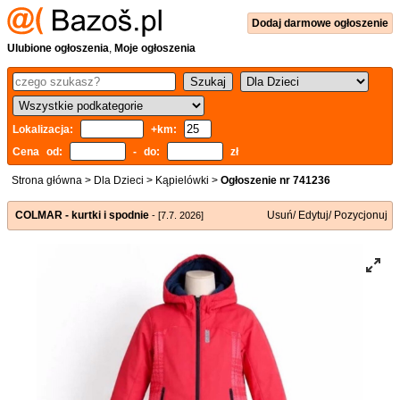
Dodaj
darmowe
ogłoszenie
Ulubione ogłoszenia
,
Moje ogłoszenia
Lokalizacja:
+km:
Cena od:
- do:
zł
Strona główna
>
Dla Dzieci
>
Kąpielówki
>
Ogłoszenie nr 741236
COLMAR - kurtki i spodnie
Usuń/ Edytuj/ Pozycjonuj
- [7.7. 2026]