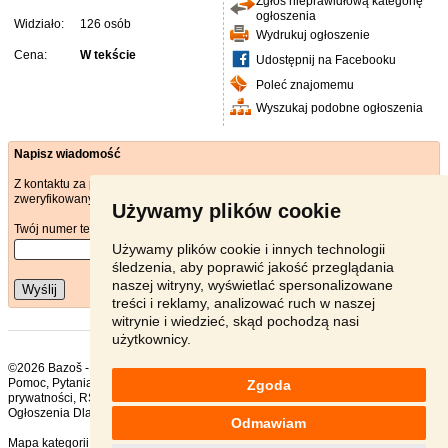
Zgłoś nieprawidłową kategorię
ogłoszenia
Widziało:
126 osób
Wydrukuj ogłoszenie
Cena:
W tekście
Udostępnij na Facebooku
Poleć znajomemu
Wyszukaj podobne ogłoszenia
Napisz wiadomość
Z kontaktu za pośrednictwem poczty elektronicznej może korzystać tylko
zweryfikowany użytkownik.
Używamy plików cookie
Twój numer telefonu
*
Używamy plików cookie i innych technologii
śledzenia, aby poprawić jakość przeglądania
naszej witryny, wyświetlać spersonalizowane
Wyślij
treści i reklamy, analizować ruch w naszej
witrynie i wiedzieć, skąd pochodzą nasi
użytkownicy.
©2026 Bazoš -
sprzedam, ogłoszenia Zabawki
Pomoc
,
Pytania
,
Komentarze
,
Kontakt
,
Reklama
,
Regulamin
,
Polityka
Zgoda
prywatności
,
RSS
,
Ogłoszenia Dla Dzieci ogółem:
67
, w ciągu 24 godzin:
1
Odmawiam
Mapa kategorii
,
Popularne wyszukiwania