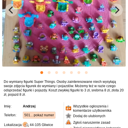
Do wymiany figurki Super Things. Osoby zainteresowane niech wysyłają
swoje zdjęcia figurek do wymiany i pojazdów. Możemy też w razie czego
odsprzedać figurki i pojazdy. Koszt zwykłej figurki to 3 zł, srebrna 8 zł, złota 20
zł, pojazd 8 zł.
Imię:
Andrzej
Wszystkie ogłoszenia i
komentarze użytkownika
Telefon:
501... pokaż numer
Dodaj do ulubionych
Zgłoś naruszenie zasad
Lokalizacja:
44-105
Gliwice