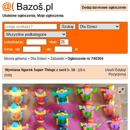
Dodaj
darmowe
ogłoszenie
Ulubione ogłoszenia
,
Moje ogłoszenia
Lokalizacja:
+km:
Cena od:
- do:
zł
Strona główna
>
Dla Dzieci
>
Zabawki
>
Ogłoszenie nr 740304
Wymiana figurek Super Things z serii 1- 10
Usuń/ Edytuj/
- [28.6.
Pozycjonuj
2026]